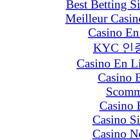
Best Betting S
Meilleur Casin
Casino En
KYC 인
Casino En Li
Casino 
Scomm
Casino 
Casino S
Casino N