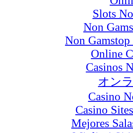
Onli
Slots N
Non Gams
Non Gamstop S
Online C
Casinos 
オン
Casino N
Casino Site
Mejores Sala