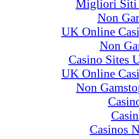
Migliori Sit
Non Gam
UK Online Cas
Non Ga
Casino Sites
UK Online Cas
Non Gamstop
Casin
Casin
Casinos 