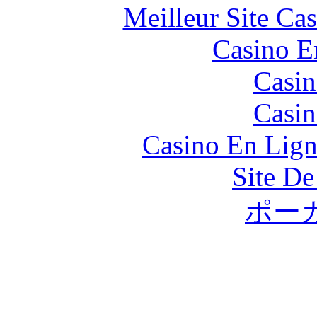
Meilleur Site Ca
Casino E
Casin
Casin
Casino En Lign
Site De
ポー