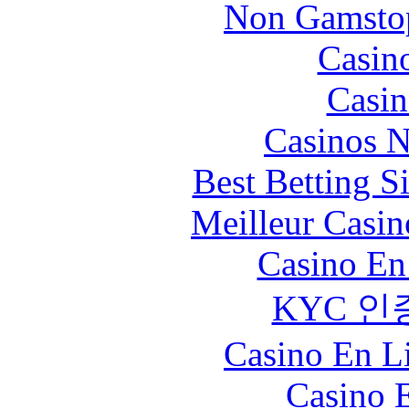
Non Gamstop
Casin
Casin
Casinos 
Best Betting S
Meilleur Casin
Casino En
KYC 인
Casino En Li
Casino 