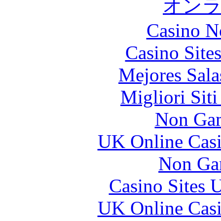
オン
Casino N
Casino Site
Mejores Sala
Migliori Sit
Non Gam
UK Online Cas
Non Ga
Casino Sites
UK Online Cas