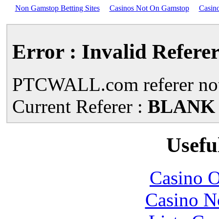
Non Gamstop Betting Sites
Casinos Not On Gamstop
Casin
Error : Invalid Refere
PTCWALL.com referer not
Current Referer :
BLANK
Usefu
Casino O
Casino N