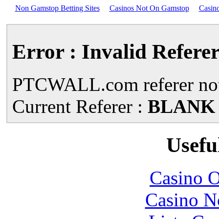
Non Gamstop Betting Sites
Casinos Not On Gamstop
Casin
Error : Invalid Refere
PTCWALL.com referer not
Current Referer :
BLANK
Usefu
Casino O
Casino N