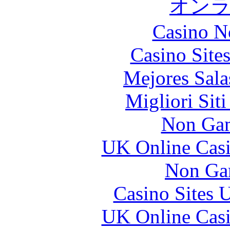
オン
Casino N
Casino Site
Mejores Sala
Migliori Sit
Non Gam
UK Online Cas
Non Ga
Casino Sites
UK Online Cas