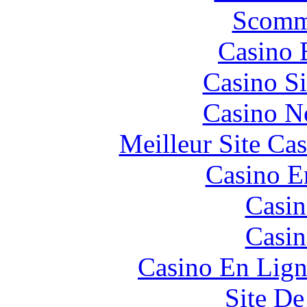
Scomm
Casino 
Casino S
Casino N
Meilleur Site Ca
Casino E
Casin
Casin
Casino En Lign
Site De