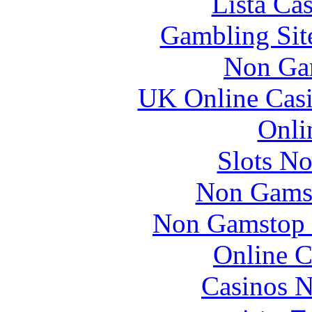
Lista Ca
Gambling Sit
Non Ga
UK Online Cas
Onli
Slots N
Non Gams
Non Gamstop S
Online C
Casinos 