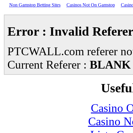
Non Gamstop Betting Sites
Casinos Not On Gamstop
Casin
Error : Invalid Refere
PTCWALL.com referer not
Current Referer :
BLANK
Usefu
Casino O
Casino N