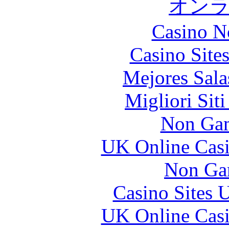
オン
Casino N
Casino Site
Mejores Sala
Migliori Sit
Non Gam
UK Online Cas
Non Ga
Casino Sites
UK Online Cas